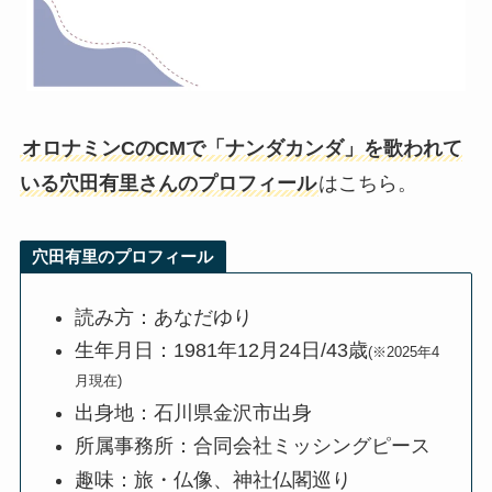
オロナミンCのCMで「ナンダカンダ」を歌われて
いる穴田有里さんのプロフィール
はこちら。
穴田有里のプロフィール
読み方：あなだゆり
生年月日：1981年12月24日/43歳
(※2025年4
月現在)
出身地：石川県金沢市出身
所属事務所：合同会社ミッシングピース
趣味：旅・仏像、神社仏閣巡り