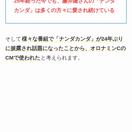
25年経った今でも、藤井隆さんの「ナンダ
カンダ」は多くの方々に愛され続けている
そして
様々な番組で「ナンダカンダ」が24年ぶり
に披露され話題になったことから、オロナミンCの
CMで使われた
と考えられます。