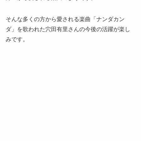
そんな多くの方から愛される楽曲「ナンダカン
ダ」を歌われた穴田有里さんの今後の活躍が楽し
みです。