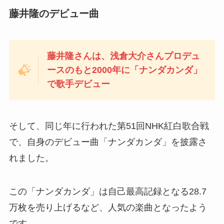
藤井隆のデビュー曲
藤井隆さんは、浅倉大介さんプロデュ
ースのもと2000年に「ナンダカンダ」
で歌手デビュー
そして、同じ年に行われた第51回NHK紅白歌合戦
で、自身のデビュー曲「ナンダカンダ」を披露さ
れました。
この「ナンダカンダ」は自己最高記録となる28.7
万枚を売り上げるなど、人気の楽曲となったよう
です。