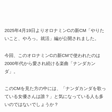
2025年4月19日よりオロナミンCの新CM「やりた
いこと、やろっ。就活」編が公開されました。
今回、このオロナミンCの新CMで使われたのは
2000年代から愛され続ける楽曲「ナンダカン
ダ」。
このCMを見た方の中には、「ナンダカンダを歌っ
ている女優さんは誰？」と気になっている人も多
いのではないでしょうか？