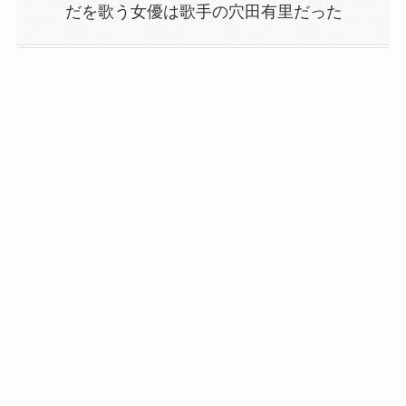
だを歌う女優は歌手の穴田有里だった