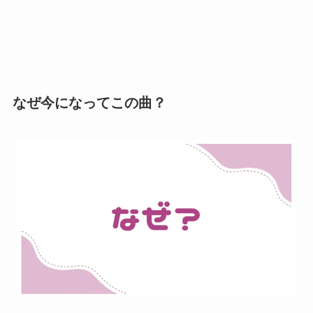
なぜ今になってこの曲？