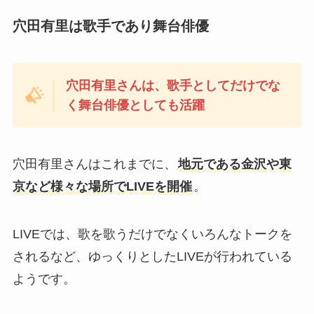
穴田有里は歌手であり舞台俳優
穴田有里さんは、歌手としてだけでな
く舞台俳優としても活躍
穴田有里さんはこれまでに、
地元である金沢や東
京など様々な場所でLIVEを開催
。
LIVEでは、歌を歌うだけでなくいろんなトークを
されるなど、ゆっくりとしたLIVEが行われている
ようです。