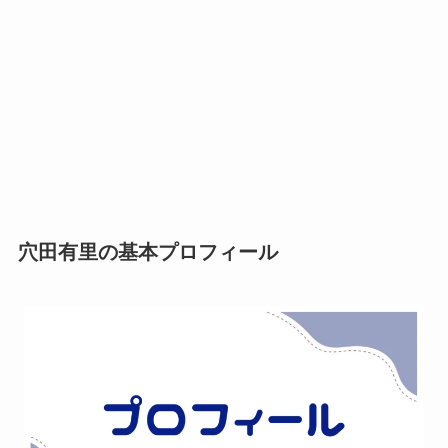
穴田有里の基本プロフィール