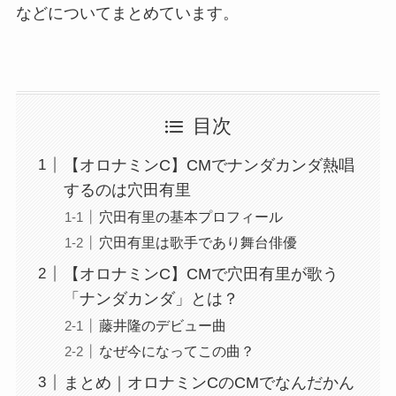
などについてまとめています。
目次
【オロナミンC】CMでナンダカンダ熱唱
するのは穴田有里
穴田有里の基本プロフィール
穴田有里は歌手であり舞台俳優
【オロナミンC】CMで穴田有里が歌う
「ナンダカンダ」とは？
藤井隆のデビュー曲
なぜ今になってこの曲？
まとめ｜オロナミンCのCMでなんだかん