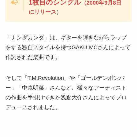
1枚目のシングル
（2000年3月8日
にリリース
）
「ナンダカンダ」は、ギターを弾きながらラップ
をする独自スタイルを持つGAKU-MCさんによって
作詞された楽曲です。
そして「T.M.Revolution」や「ゴールデンボンバ
ー」「中森明菜」さんなど、様々なアーティスト
の作曲を手掛けてきた浅倉大介さんによってプロ
デュースされました。