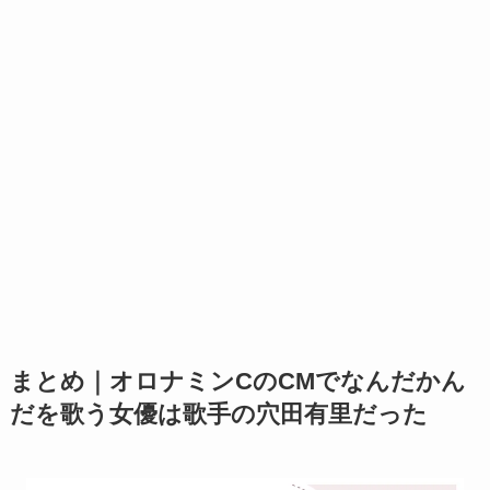
まとめ｜オロナミンCのCMでなんだかん
だを歌う女優は歌手の穴田有里だった