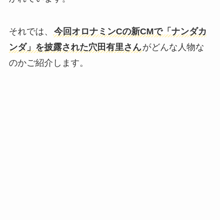
それでは、
今回オロナミンCの新CMで「ナンダカ
ンダ」を披露された穴田有里さん
がどんな人物な
のかご紹介します。