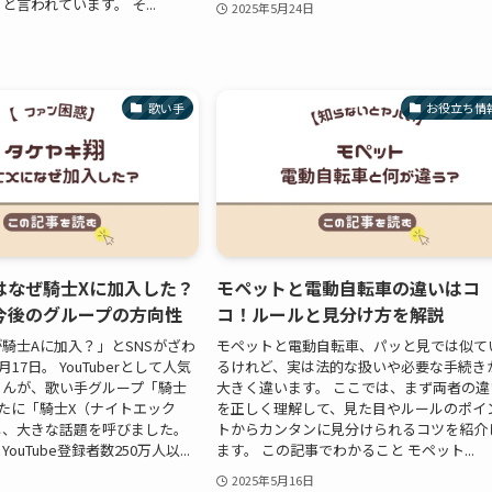
言われています。 そ...
2025年5月24日
歌い手
お役立ち情
はなぜ騎士Xに加入した？
モペットと電動自転車の違いはコ
今後のグループの方向性
コ！ルールと見分け方を解説
騎士Aに加入？」とSNSがざわ
モペットと電動自転車、パッと見では似て
月17日。 YouTuberとして人気
るけれど、実は法的な扱いや必要な手続き
さんが、歌い手グループ「騎士
大きく違います。 ここでは、まず両者の違
たに「騎士X（ナイトエック
を正しく理解して、見た目やルールのポイ
し、大きな話題を呼びました。
トからカンタンに見分けられるコツを紹介
uTube登録者数250万人以...
ます。 この記事でわかること モペット...
2025年5月16日