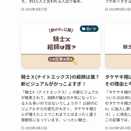
す。 約3万人と言われる人出で毎年...
プがありすぎると
2025年6月27日
2025年6月23日
歌い手
騎士Ｘ(ナイトエックス)の絵師は誰？
タケヤキ翔
新ビジュアルがかっこよすぎ！
その理由と
「騎士X（ナイトエックス）」の新ビジュアル
「タケヤキ翔が
が発表されて、絵師が誰なのか気になってい
ついた2025年5
る人も多いのではないでしょうか？ 以前のビ
のタケヤキ翔
ジュアルからの変化が大きく、タケヤキ翔さ
A」に加入し新
んが増えたことでこれまでとはまったく違う
ス）」に改名
雰囲気になっています。 いったい騎士...
この記事では、Yo
2025年5月21日
2025年5月19日