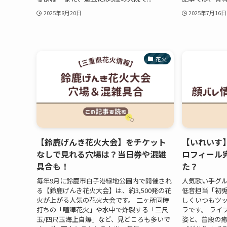
2025年8月20日
2025年7月16日
花火
【鈴鹿げんき花火大会】をチケット
【いれいす
なしで見れる穴場は？当日券や混雑
ロフィール
具合も！
た？
毎年9月に鈴鹿市白子港緑地公園内で開催され
人気歌い手グ
る【鈴鹿げんき花火大会】は、約3,500発の花
低音担当「初兎
火が上がる人気の花火大会です。 二ヶ所同時
しくいつもツ
打ちの「喧嘩花火」や水中で炸裂する「三尺
ラです。 ライ
玉/四尺玉海上自爆」など、見どころも多いで
姿と、普段の