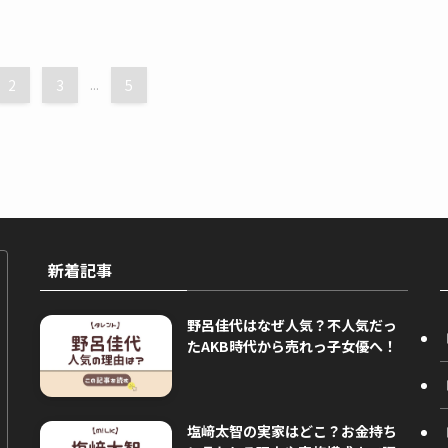
2
3
...
5
新着記事
野呂佳代はなぜ人気？不人気だっ
たAKB時代から売れっ子女優へ！
塩﨑太智の実家はどこ？お金持ち