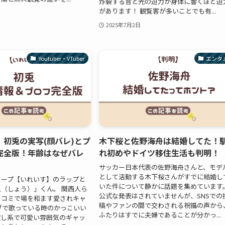
炸裂する音と光の迫力が身体に響くほど迫
があります！ 観覧客が多いことでも有...
2025年7月2日
Youtuber・VTuber
エンタ
】初兎の実写(顔バレ)とプ
木下桜と佐野海舟は結婚してた！
完全版！年齢はなぜバレ
れ初めやドイツ移住生活も判明！
サッカー日本代表の佐野海舟さんと、モデ
として活動する木下桜さんがすでに結婚し
ループ【いれいす】のラップと
いた件について静かに話題を集めています
（しょう）」くん。 関西人ら
公式な発表はされていませんが、SNSでの
ッコミで場を和ます愛されキャ
稿やファンの間で交わされる祝福の声から
ブで歌っている時のかっこいい
ふたりはすでに夫婦であることが分かっ...
癒し系で可愛い雰囲気のギャッ