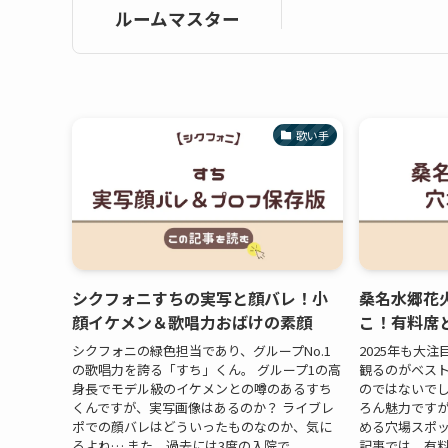
ルームマスター
歌い手
シクフォニすちの実写と顔バレ！小
桑名水郷花火
顔イケメン＆歌唱力おばけの素顔
こ！有料席
シクフォニの緑色担当であり、グループNo.1
2025年も大
の歌唱力を誇る「すち」くん。 グループ1の高
観るのがベス
身長でモデル級のイケメンとの噂のあるすち
のではないでし
くんですが、実写画像はあるのか？ ライブレ
ろん魅力です
ポでの顔バレはどういったものなのか、気に
める穴場スポッ
るよね… また、過去には3度の入院で...
記事では、有料