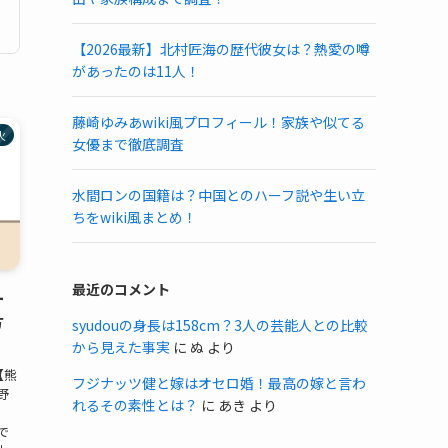
【2026最新】北村匠海の歴代彼女は？熱愛の噂
があったのは11人！
藤崎ゆみあwiki風プロフィール！家族や似てる
火
女優まで徹底調査
水間ロンの国籍は？中国とのハーフ説や生い立
ちをwiki風まとめ！
最近のコメント
ー
方
syudouの身長は158cm？3人の芸能人との比較
から見えた事実
に
ぬ
より
【熊
フジナッツ健と嫁はオセロ婚！最高の嫁と言わ
野
れるその素性とは？
に
あき
より
。
で