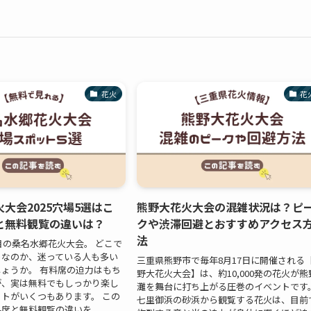
花火
花
大会2025穴場5選はこ
熊野大花火大会の混雑状況は？ピ
と無料観覧の違いは？
クや渋滞回避とおすすめアクセス
法
注目の桑名水郷花火大会。 どこで
トなのか、迷っている人も多い
三重県熊野市で毎年8月17日に開催される
ょうか。 有料席の迫力はもち
野大花火大会】は、約10,000発の花火が熊
が、実は無料でもしっかり楽し
灘を舞台に打ち上がる圧巻のイベントです
トがいくつもあります。 この
七里御浜の砂浜から観覧する花火は、目前
席と無料観覧の違いを...