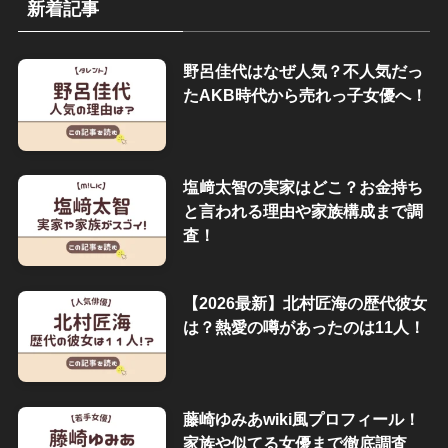
新着記事
野呂佳代はなぜ人気？不人気だっ
たAKB時代から売れっ子女優へ！
塩﨑太智の実家はどこ？お金持ち
と言われる理由や家族構成まで調
査！
【2026最新】北村匠海の歴代彼女
は？熱愛の噂があったのは11人！
藤崎ゆみあwiki風プロフィール！
家族や似てる女優まで徹底調査