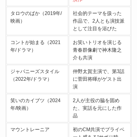
タロウのばか（2019年/
社会的テーマを扱った
映画）
作品で、2人とも演技派
として注目を浴びた
コントが始まる（2021
お笑いトリオを演じる
年/ドラマ）
青春群像劇で神木隆之
介も共演
ジャパニーズスタイル
仲野太賀主演で、第3話
（2022年/ドラマ）
に菅田将暉がゲスト出
演
笑いのカイブツ（2024
2人が主役の脇を固め
年/映画）
た、実話を元にした作
品
マウントレーニア
初のCM共演でプライベ
ート感ある“サボり時