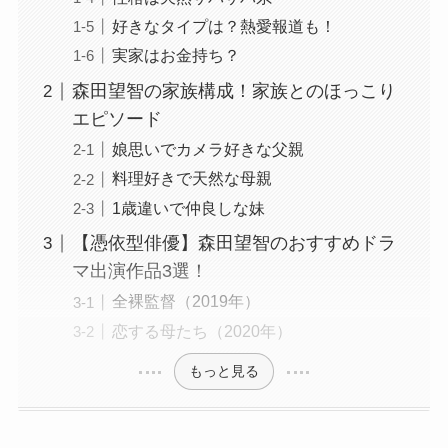
好きなタイプは？熱愛報道も！
実家はお金持ち？
森田望智の家族構成！家族とのほっこり
エピソード
娘思いでカメラ好きな父親
料理好きで天然な母親
1歳違いで仲良しな妹
【憑依型俳優】森田望智のおすすめドラ
マ出演作品3選！
全裸監督（2019年）
恋する母たち（2020年）
もっと見る