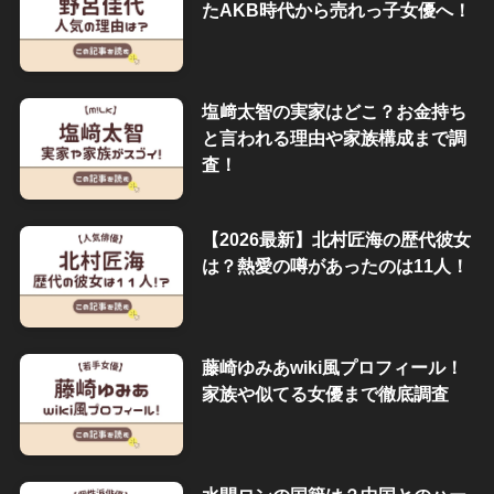
たAKB時代から売れっ子女優へ！
塩﨑太智の実家はどこ？お金持ち
と言われる理由や家族構成まで調
査！
【2026最新】北村匠海の歴代彼女
は？熱愛の噂があったのは11人！
藤崎ゆみあwiki風プロフィール！
家族や似てる女優まで徹底調査