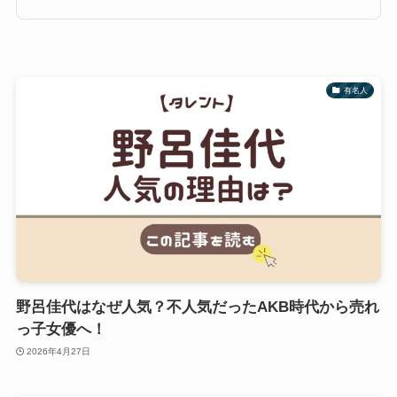
有名人
野呂佳代はなぜ人気？不人気だったAKB時代から売れ
っ子女優へ！
2026年4月27日