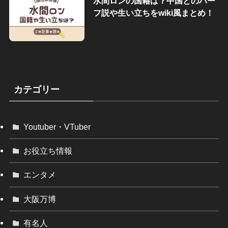
水間ロンの国籍は？中国とのハー
フ説や生い立ちをwiki風まとめ！
カテゴリー
Youtuber・VTuber
お役立ち情報
エンタメ
大阪万博
有名人