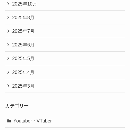
2025年10月
2025年8月
2025年7月
2025年6月
2025年5月
2025年4月
2025年3月
カテゴリー
Youtuber・VTuber