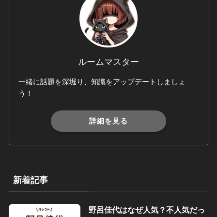
ルームマスター
一緒に話題を深堀り、知識をアップデートしましょ
う！
詳細を見る
新着記事
野呂佳代はなぜ人気？不人気だっ