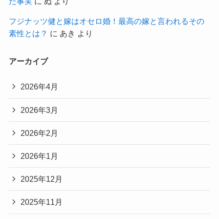
た事実
に
ぬ
より
フジナッツ健と嫁はオセロ婚！最高の嫁と言われるその
素性とは？
に
あき
より
アーカイブ
2026年4月
2026年3月
2026年2月
2026年1月
2025年12月
2025年11月