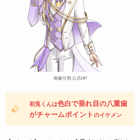
画像引用:公式HP
色白で垂れ目の八重歯
初兎くんは
がチャームポイント
のイケメン