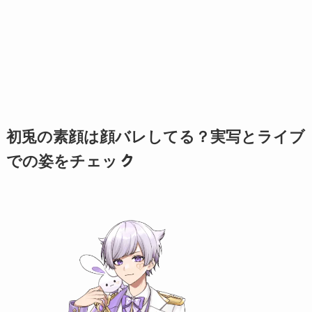
初兎の素顔は顔バレしてる？実写とライブ
ㇰ
での姿をチェッ